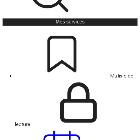
Mes services
Ma liste de
lecture