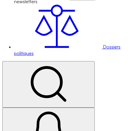
newsletters
Dossiers
politiques