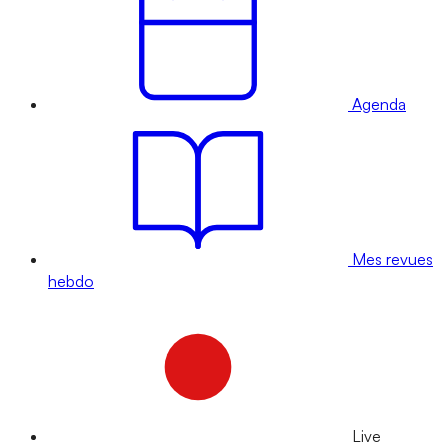
Agenda
Mes revues
hebdo
Live