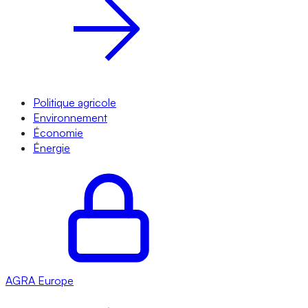
Politique agricole
Environnement
Économie
Énergie
AGRA
Europe