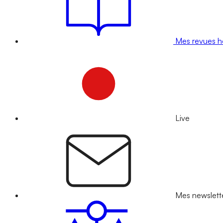
Mes revues 
Live
Mes newslett