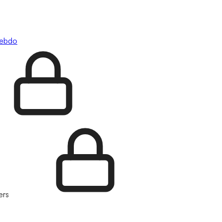
hebdo
ers