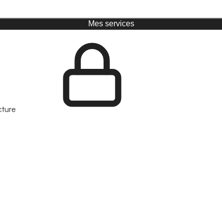
Mes services
cture