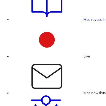
Mes revues 
Live
Mes newslett