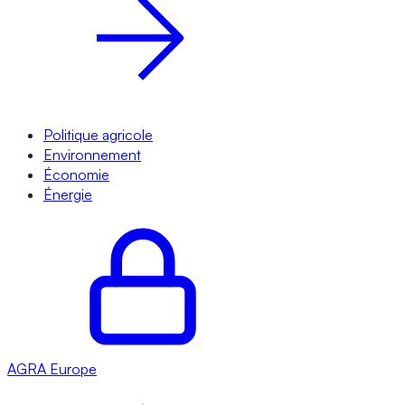
Politique agricole
Environnement
Économie
Énergie
AGRA
Europe