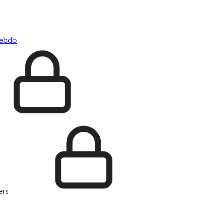
hebdo
ers