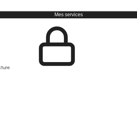
Mes services
cture