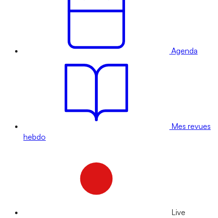
Agenda
Mes revues
hebdo
Live