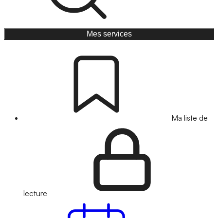
Mes services
Ma liste de
lecture