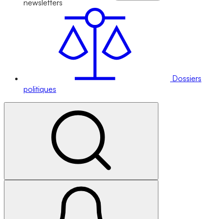
newsletters
Dossiers
politiques