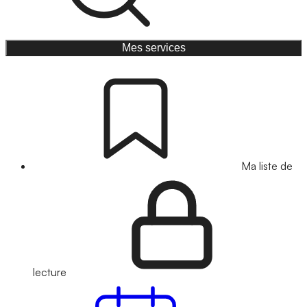
Mes services
Ma liste de
lecture