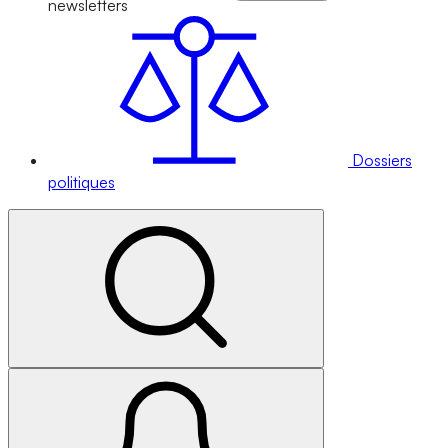
newsletters
Dossiers
politiques