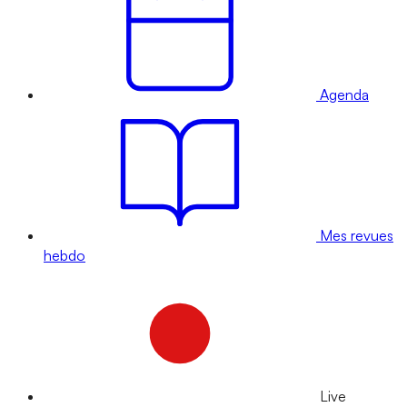
Agenda
Mes revues
hebdo
Live