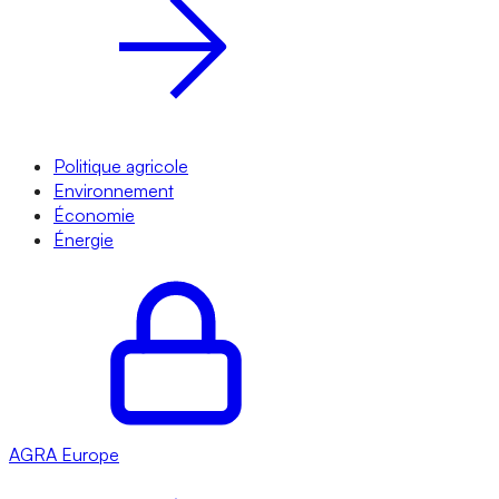
Politique agricole
Environnement
Économie
Énergie
AGRA
Europe