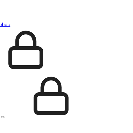
hebdo
ers