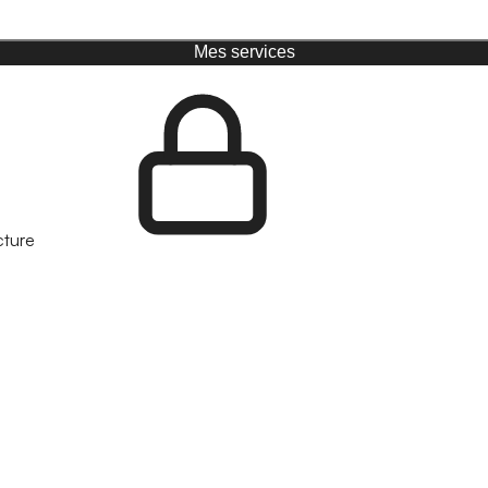
Mes services
cture