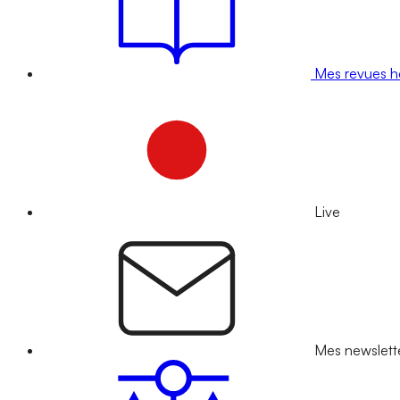
Mes revues 
Live
Mes newslett