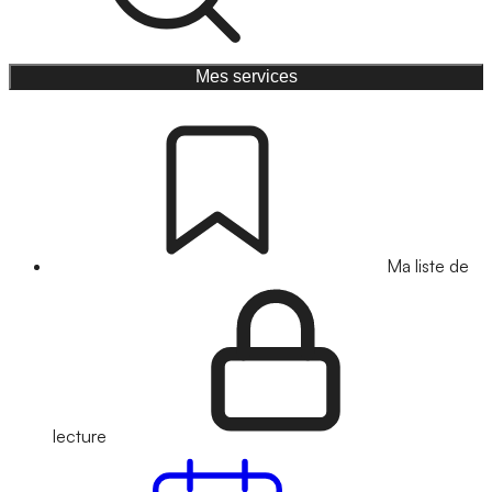
Mes services
Ma liste de
lecture