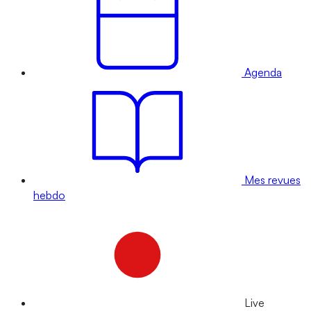
Agenda
Mes revues
hebdo
Live