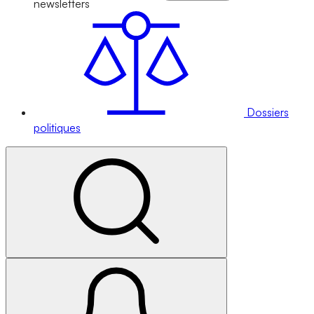
newsletters
Dossiers
politiques