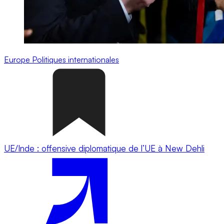
Europe
Politiques internationales
UE/Inde : offensive diplomatique de l’UE à New Dehli