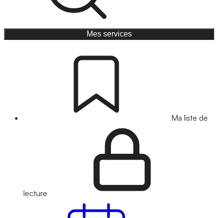
Mes services
Ma liste de
lecture