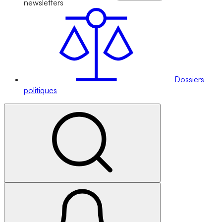
newsletters
Dossiers
politiques