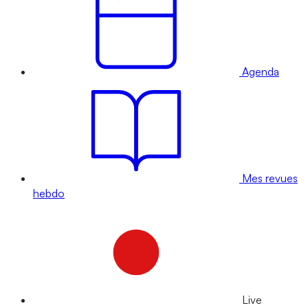
Agenda
Mes revues
hebdo
Live