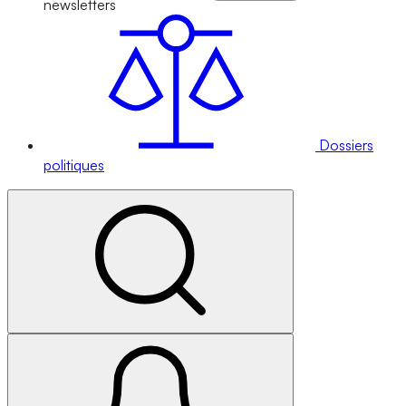
newsletters
Dossiers
politiques