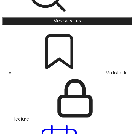
Mes services
Ma liste de
lecture