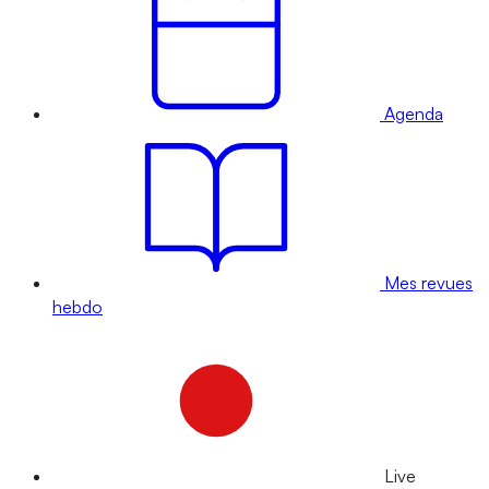
Agenda
Mes revues
hebdo
Live