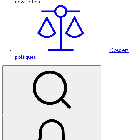
newsletters
Dossiers
politiques