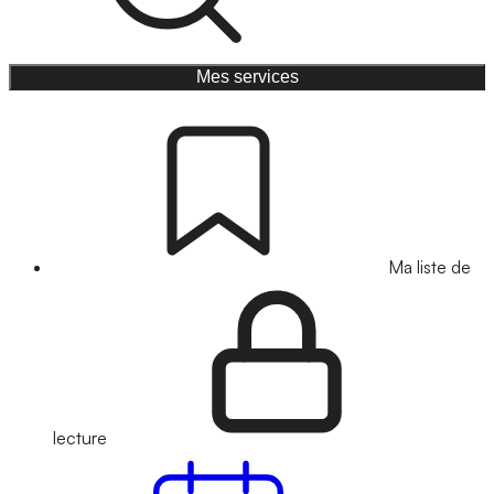
Mes services
Ma liste de
lecture