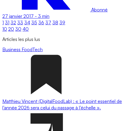
Abonné
27 janvier 2017
-
3 min
1
31
32
33
34
35
36
37
38
39
10
20
30
40
Articles les plus lus
Business
FoodTech
Matthieu Vincent (DigitalFoodLab) : « Le point essentiel de
l’année 2026 sera celui du passage à l’échelle ».