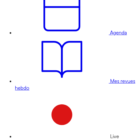
Agenda
Mes revues
hebdo
Live