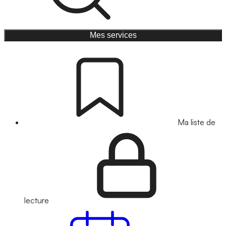
Mes services
Ma liste de
lecture