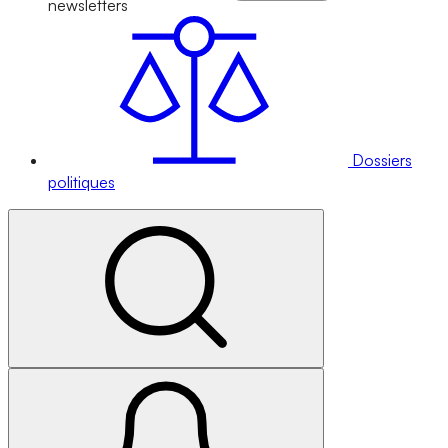
newsletters
Dossiers
politiques