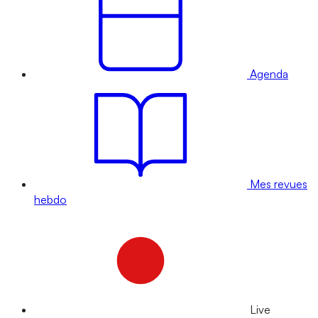
Agenda
Mes revues
hebdo
Live