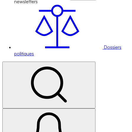
newsletters
Dossiers
politiques