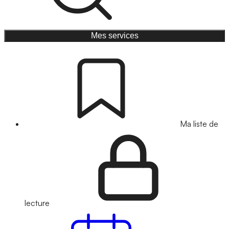
Mes services
Ma liste de
lecture