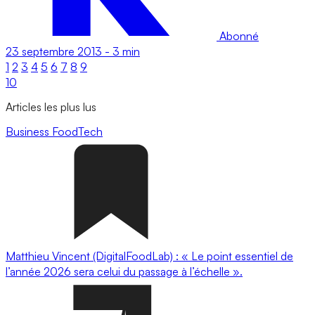
Abonné
23 septembre 2013
-
3 min
1
2
3
4
5
6
7
8
9
10
Articles les plus lus
Business
FoodTech
Matthieu Vincent (DigitalFoodLab) : « Le point essentiel de
l’année 2026 sera celui du passage à l’échelle ».