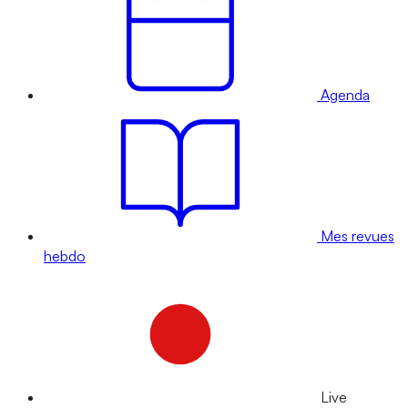
Agenda
Mes revues
hebdo
Live