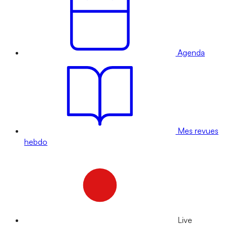
Agenda
Mes revues
hebdo
Live