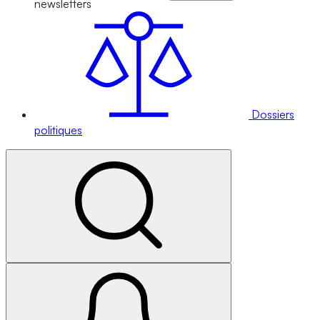
newsletters
Dossiers
politiques