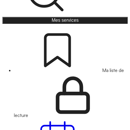
Mes services
Ma liste de
lecture