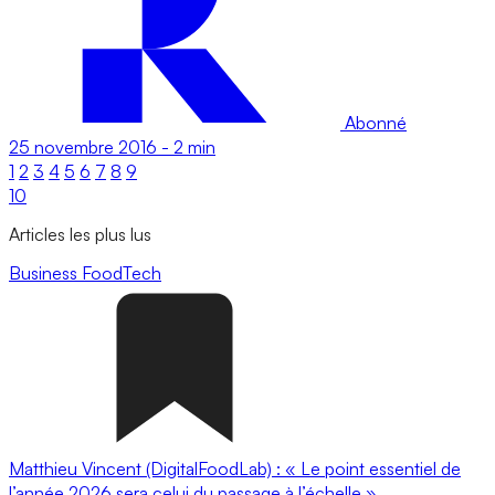
Abonné
25 novembre 2016
-
2 min
1
2
3
4
5
6
7
8
9
10
Articles les plus lus
Business
FoodTech
Matthieu Vincent (DigitalFoodLab) : « Le point essentiel de
l’année 2026 sera celui du passage à l’échelle ».