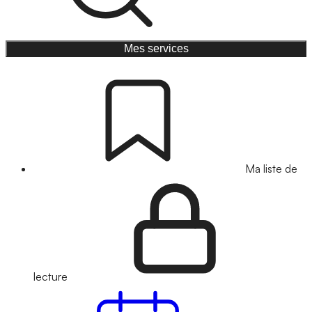
Mes services
Ma liste de
lecture