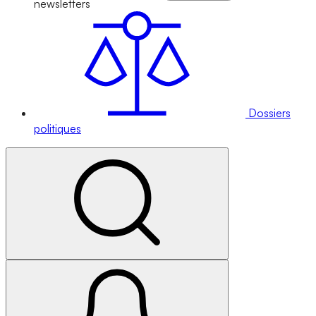
newsletters
Dossiers
politiques