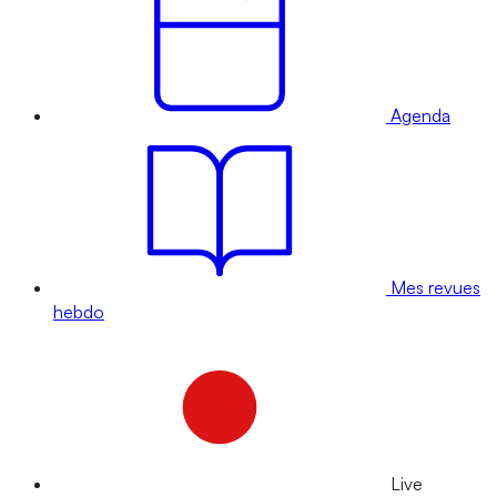
Agenda
Mes revues
hebdo
Live