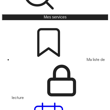
Mes services
Ma liste de
lecture