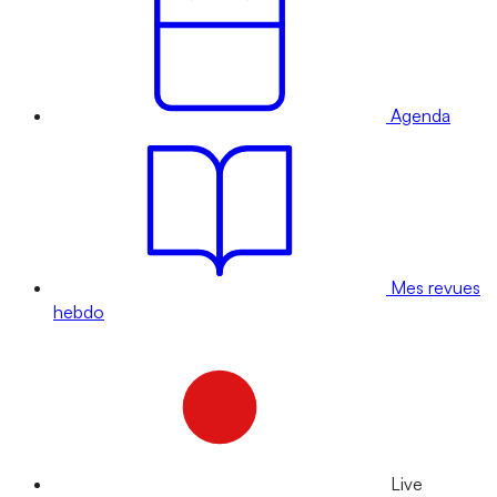
Agenda
Mes revues
hebdo
Live