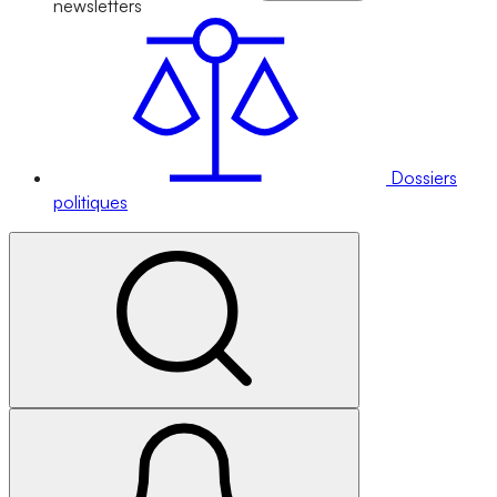
newsletters
Dossiers
politiques