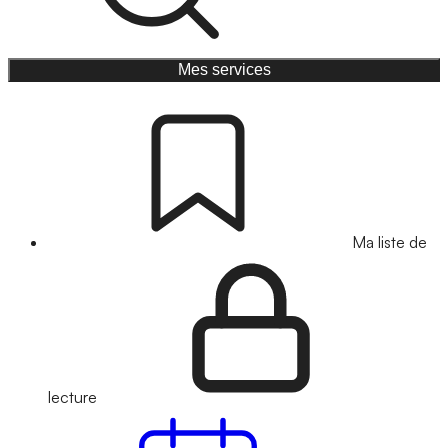
Mes services
Ma liste de
lecture