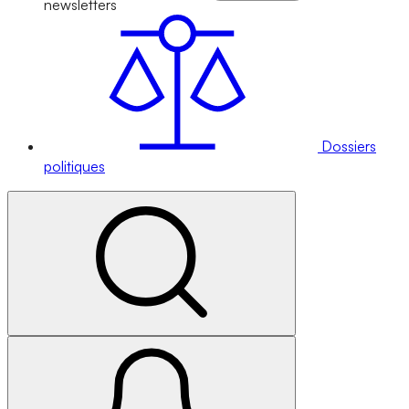
newsletters
Dossiers
politiques