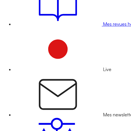
Mes revues 
Live
Mes newslett