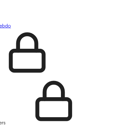
hebdo
ers