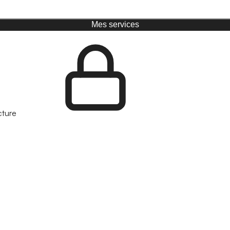
Mes services
cture