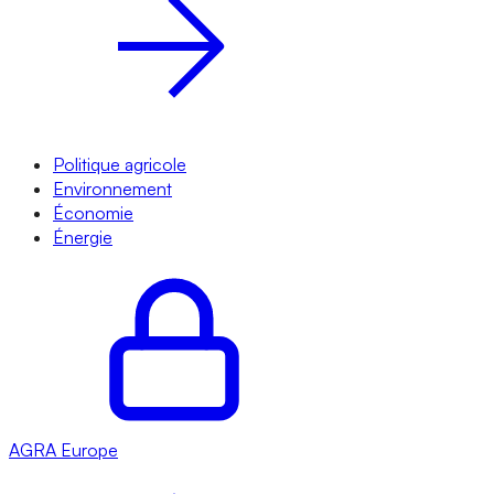
Politique agricole
Environnement
Économie
Énergie
AGRA
Europe