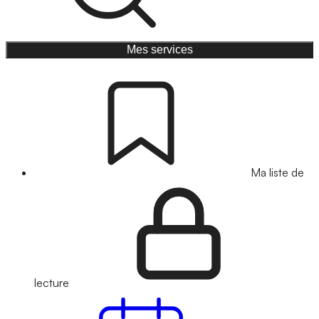
Mes services
Ma liste de
lecture