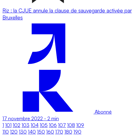
Riz : la CJUE annule la clause de sauvegarde activée par
Bruxelles
Abonné
17 novembre 2022
-
2 min
1
101
102
103
104
105
106
107
108
109
110
120
130
140
150
160
170
180
190