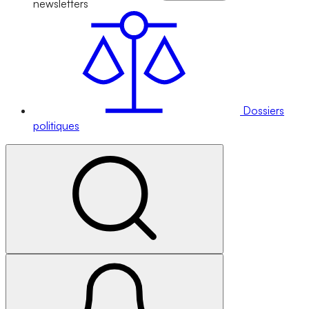
newsletters
Dossiers
politiques