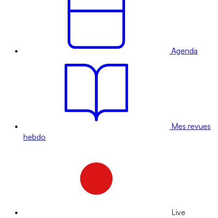
Agenda
Mes revues
hebdo
Live