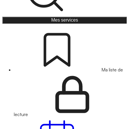
Mes services
Ma liste de
lecture