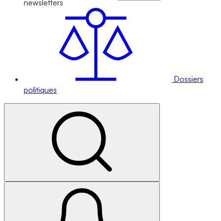
newsletters
Dossiers
politiques