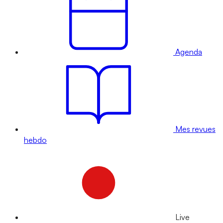
Agenda
Mes revues
hebdo
Live