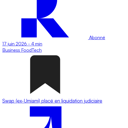
Abonné
17 juin 2026
-
4 min
Business
FoodTech
Swap (ex-Umiami) placé en liquidation judiciaire