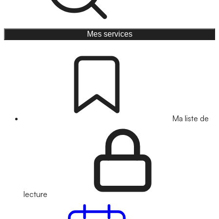
Mes services
Ma liste de
lecture