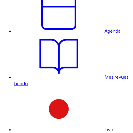
Agenda
Mes revues
hebdo
Live