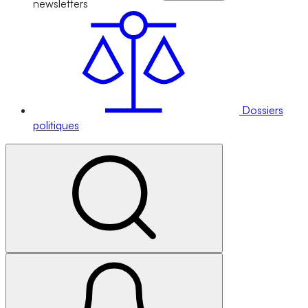
newsletters
Dossiers
politiques