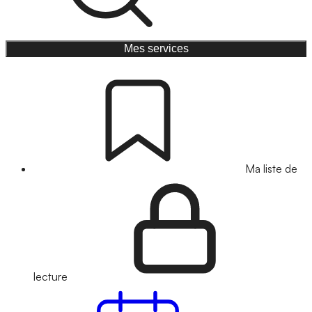
Mes services
Ma liste de
lecture