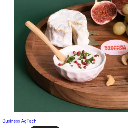
Business
AgTech