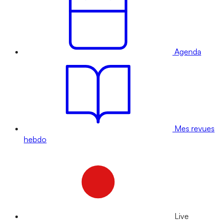
Agenda
Mes revues
hebdo
Live