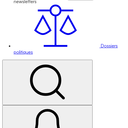
newsletters
Dossiers
politiques