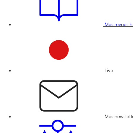
Mes revues 
Live
Mes newslett