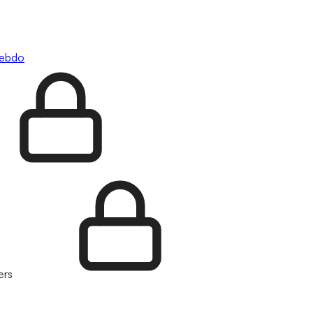
hebdo
ers