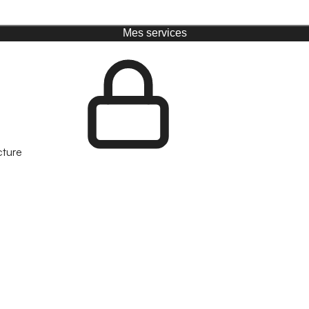
Mes services
cture