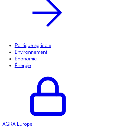
Politique agricole
Environnement
Économie
Énergie
AGRA
Europe