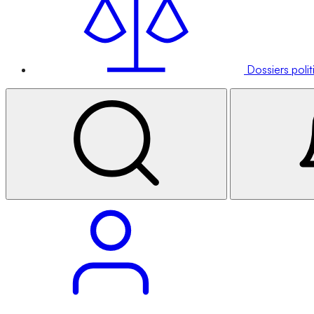
Dossiers poli