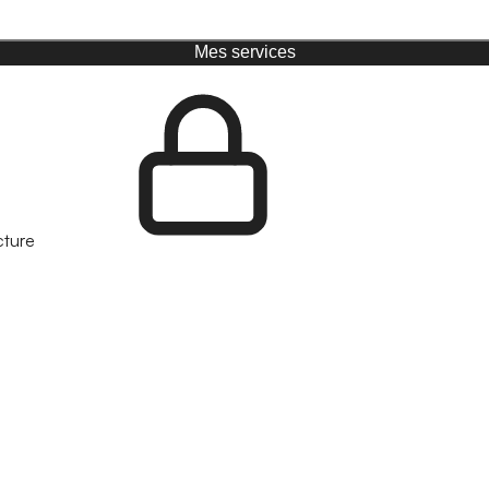
Mes services
cture