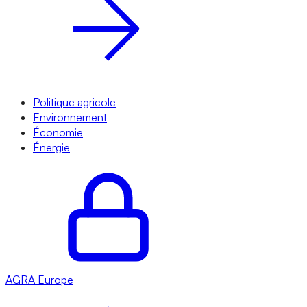
Politique agricole
Environnement
Économie
Énergie
AGRA
Europe