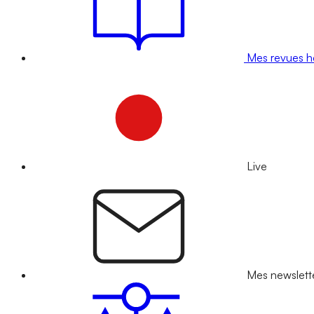
Mes revues 
Live
Mes newslett