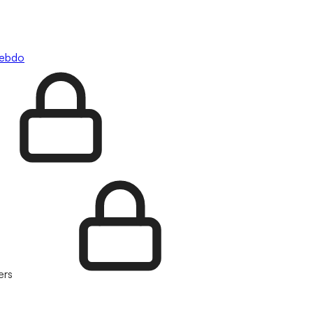
hebdo
ers