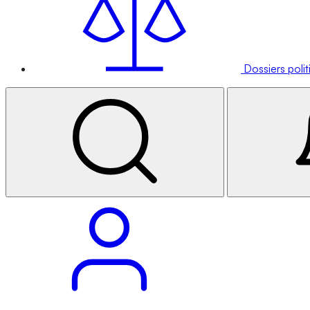
Dossiers poli