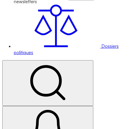
newsletters
Dossiers
politiques