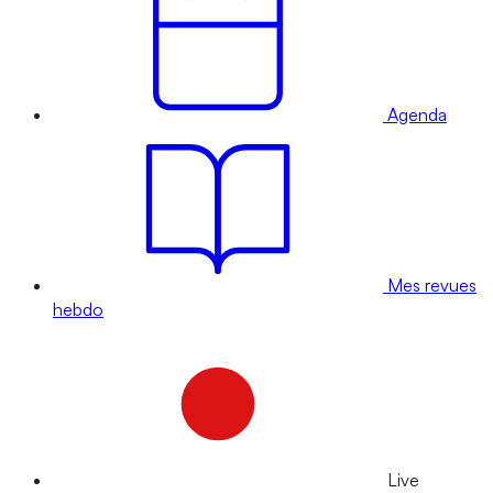
Agenda
Mes revues
hebdo
Live