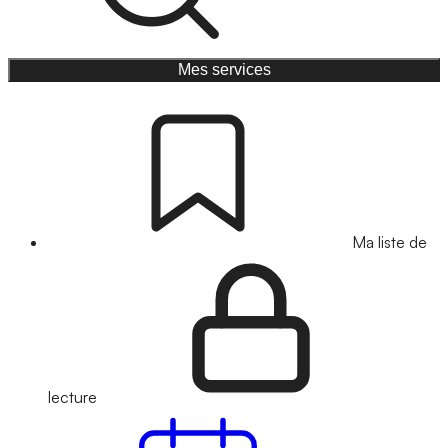
Mes services
Ma liste de
lecture