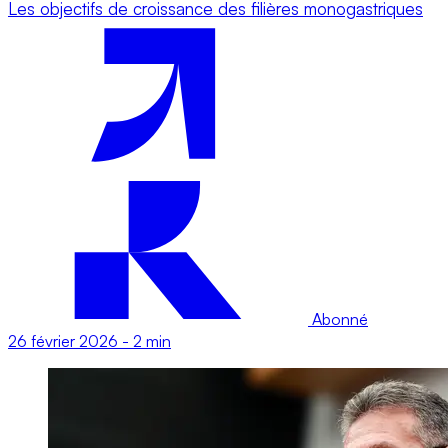
Les objectifs de croissance des filières monogastriques
Abonné
26 février 2026
-
2 min