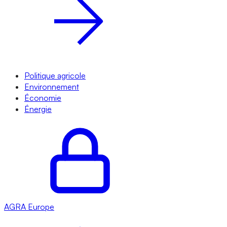
Politique agricole
Environnement
Économie
Énergie
AGRA
Europe