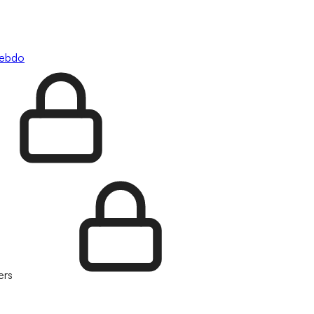
hebdo
ers