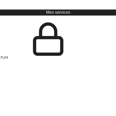
Mes services
cture