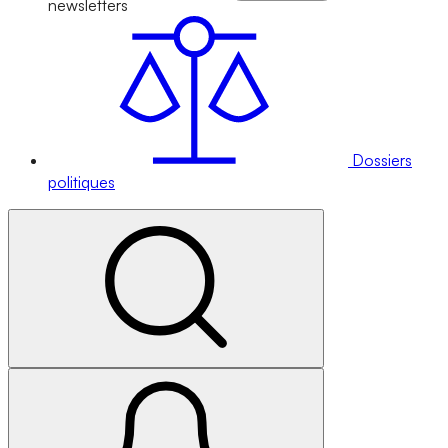
newsletters
Dossiers
politiques