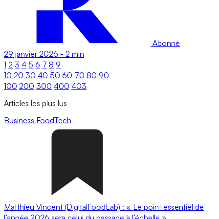
Abonné
29 janvier 2026
-
2 min
1
2
3
4
5
6
7
8
9
10
20
30
40
50
60
70
80
90
100
200
300
400
403
Articles les plus lus
Business
FoodTech
Matthieu Vincent (DigitalFoodLab) : « Le point essentiel de
l’année 2026 sera celui du passage à l’échelle ».