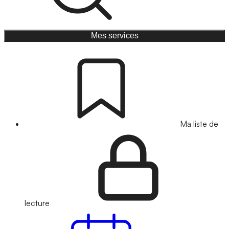
Mes services
Ma liste de
lecture