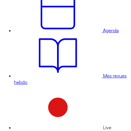
Agenda
Mes revues
hebdo
Live