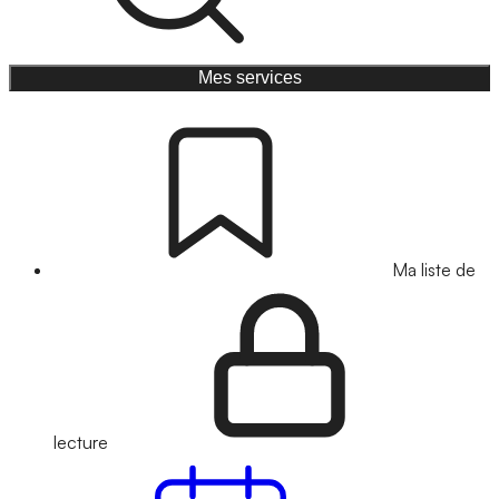
Mes services
Ma liste de
lecture