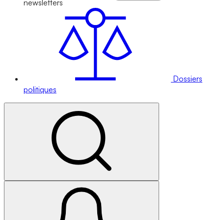
newsletters
Dossiers
politiques