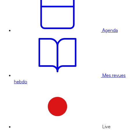
Agenda
Mes revues
hebdo
Live