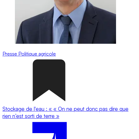
Presse
Politique agricole
Stockage de l'eau : « « On ne peut donc pas dire que
rien n’est sorti de terre »