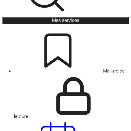
Mes services
Ma liste de
lecture