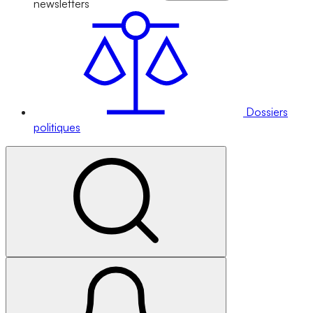
newsletters
Dossiers
politiques