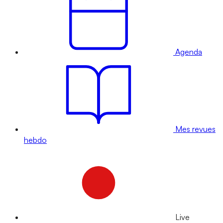
Agenda
Mes revues
hebdo
Live