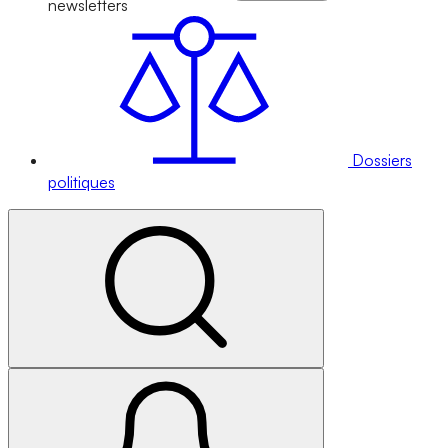
newsletters
Dossiers
politiques