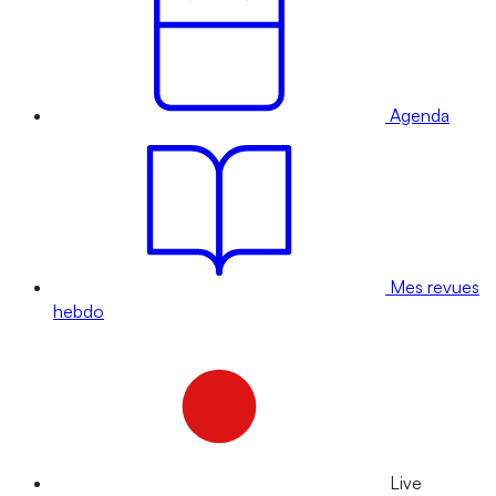
Agenda
Mes revues
hebdo
Live