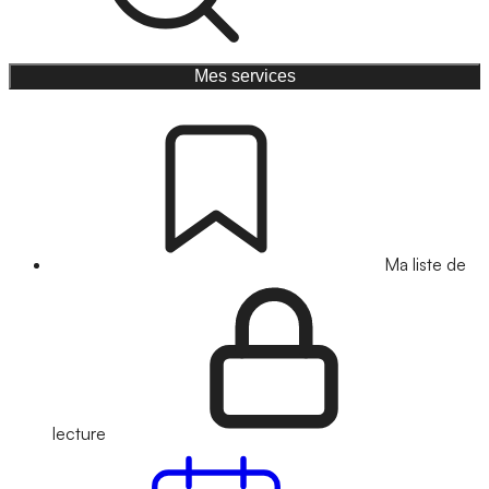
Mes services
Ma liste de
lecture