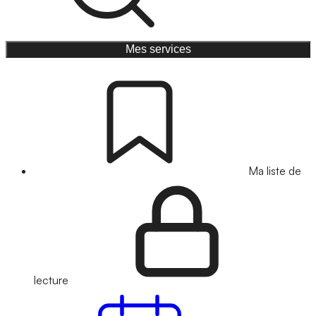
Mes services
Ma liste de
lecture