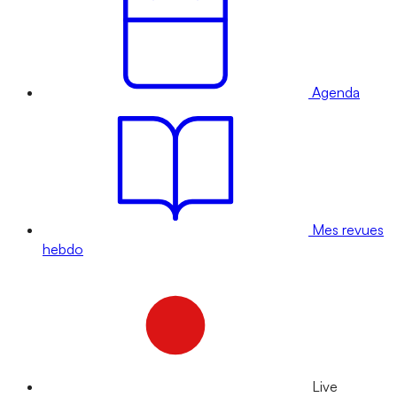
Agenda
Mes revues
hebdo
Live