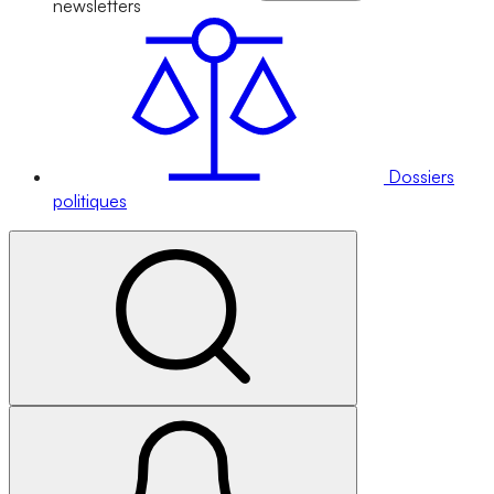
newsletters
Dossiers
politiques