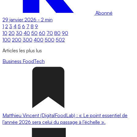
Abonné
29 janvier 2026
-
2 min
1
2
3
4
5
6
7
8
9
10
20
30
40
50
60
70
80
90
100
200
300
400
500
502
Articles les plus lus
Business
FoodTech
Matthieu Vincent (DigitalFoodLab) : « Le point essentiel de
l’année 2026 sera celui du passage à l’échelle ».