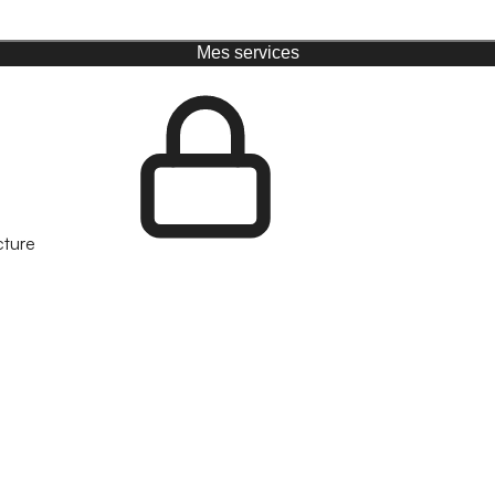
Mes services
cture