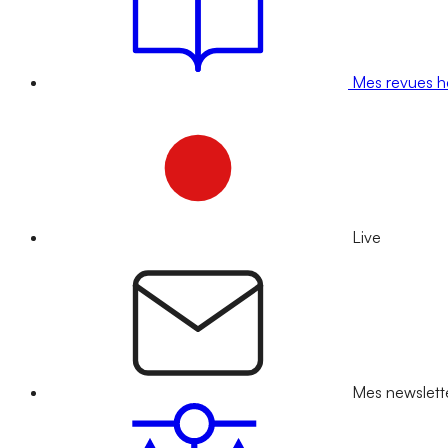
Mes revues 
Live
Mes newslett