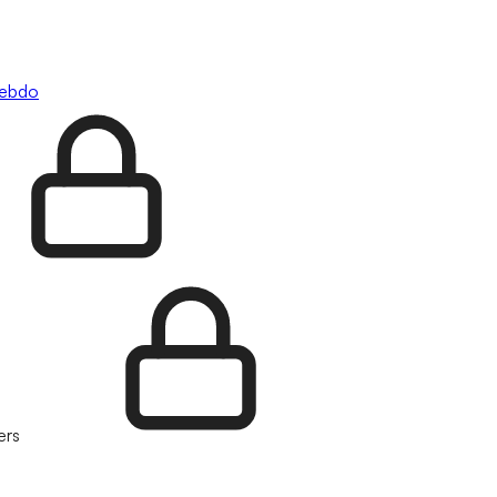
hebdo
ers