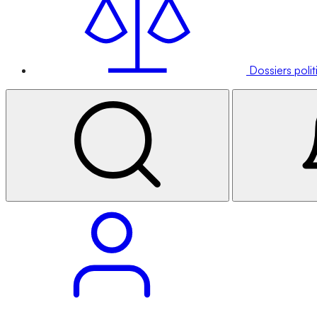
Dossiers poli