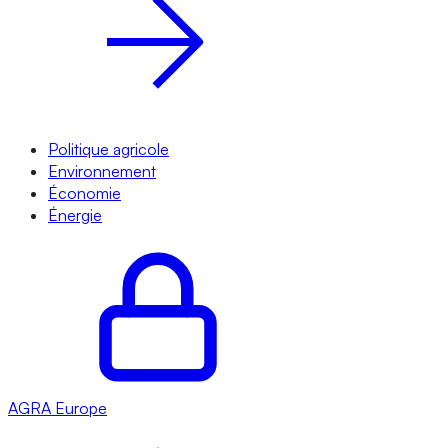
Politique agricole
Environnement
Économie
Énergie
AGRA
Europe