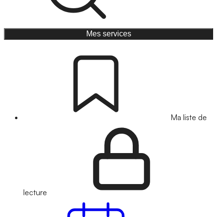
Mes services
Ma liste de
lecture